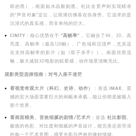
暗的黑），画面如水晶般剔透。杜比全景声则实现精准
的“声音对象”定位，让雨滴仿佛落在你身旁。它追求的是
沉浸式的真实感，而非单纯的巨大。
CINITY
：核心优势在于
“高帧率”
。它融合了4K、3D、高
亮度、高帧率（最高120帧）、广色域和沉浸声，尤其适
合支持高帧率的影片（如《双子杀手》）。画面丝滑流
畅，极大减轻3D电影的眩晕感，动作场景清晰无比。
观影类型选择指南：对号入座不迷茫
看视觉奇观大片（科幻、史诗、动作）
：首选
IMAX
。震
撼的宏大场面需要巨大的画幅来承载，能让你彻底被吸入
那个世界。
看画面精美、音效细腻的剧情/艺术片
：首选
杜比影院
。
极致的色彩、对比度和细腻的声音设计，能完美还原导演
的每一个艺术意图，感受光影与声效的微妙情绪。