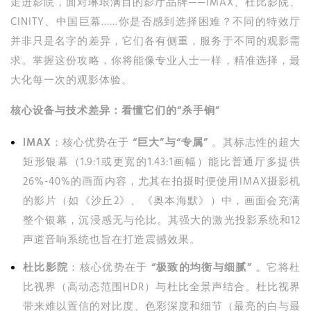
走进影院，面对琳琅满目的影厅品牌——IMAX、杜比影院、
CINITY、中国巨幕……你是否感到选择困难？不同的特效厅
并非只是名字的差异，它们各有侧重，服务于不同的观影需
求。掌握这份攻略，你将能像专业人士一样，精准选择，最
大化每一次的观影体验。
核心设备与技术差异：看懂它们的“杀手锏”
IMAX
：核心优势在于
“巨大”与“专属”
。其标志性的超大
矩形银幕（1.9:1或更宽的1.43:1画幅）能比普通厅多提供
26%-40%的画面内容，尤其在拍摄时便使用IMAX摄影机
的影片（如《沙丘2》、《奥本海默》）中，画面会充满
整个银幕，沉浸感无与伦比。其强大的激光投影系统和12
声道音响系统也旨在打造震撼效果。
杜比影院
：核心优势在于
“极致的均衡与细腻”
。它将杜
比视界（高动态范围HDR）与杜比全景声结合。杜比视界
带来难以置信的对比度、色彩深度和细节（最亮的白与最