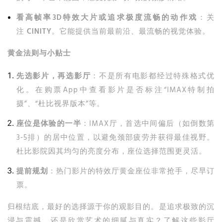
看高帧率3D特效大片或追求极度流畅的动作戏
：关
注
CINITY
。它能提供当前最前沿、最流畅的视觉体验。
黄金法则与小贴士
先选影片，再选影厅
：不是所有电影都经过特殊格式优
化。在购票App中查看影片是否标注“IMAX特制拍
摄”、“杜比视界版本”等。
座位是体验的一半
：IMAX厅，首选中间偏后（如倒数第
3-5排）的居中位置，以避免颈部疲劳并获得最佳视野。
杜比影院因其均匀的亮度分布，座位选择范围更灵活。
提前规划
：热门影片的特效厅黄金座位非常抢手，尽早订
票。
归根结底，最好的选择源于你的观影目的。是追求极致的沉
浸与震撼，还是欣赏艺术的细腻与真实？了解这些影厅